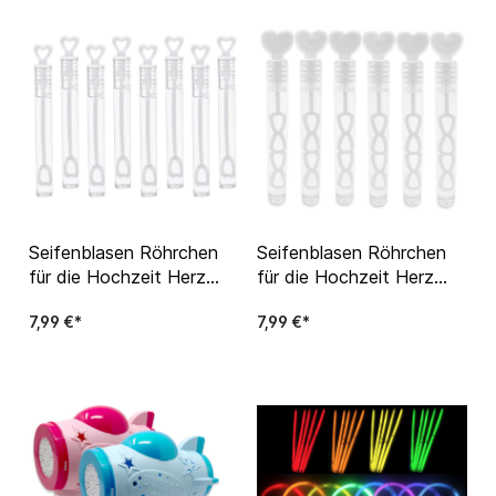
Seifenblasen Röhrchen
Seifenblasen Röhrchen
für die Hochzeit Herz
für die Hochzeit Herz
Wedding Bubbles
Wedding Bubbles Weiß
7,99 €*
7,99 €*
mit Smiley