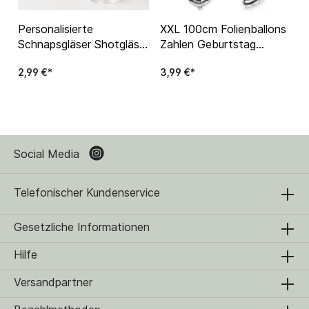
Personalisierte
XXL 100cm Folienballons
Schnapsgläser Shotgläser
Zahlen Geburtstag
für Hochzeit, JGA,
Luftballons Silber
2,99 €*
3,99 €*
Geburtstag, Geschenk
Dekoration Geschenk
Social Media
Telefonischer Kundenservice
Gesetzliche Informationen
Hilfe
Versandpartner