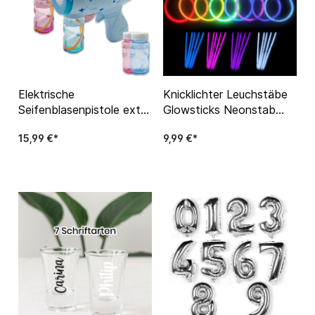
Elektrische
Knicklichter Leuchstäbe
Seifenblasenpistole extra
Glowsticks Neonstab
viele Seifenblasen
Armreifen 8 Farben für
15,99 €*
9,99 €*
Seifenblasenmaschine
Partys,Geburtstage,
Festivals, Clubs, Bars,
etc.