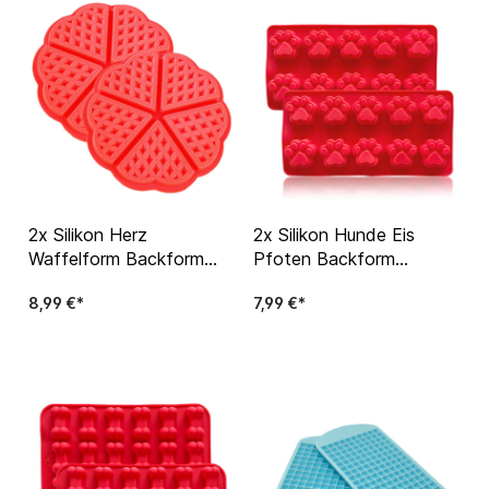
2x Silikon Herz
2x Silikon Hunde Eis
Waffelform Backform
Pfoten Backform
Belgische Waffel
Backmatte Leckerlis
8,99 €*
7,99 €*
Hundekekse Silikonmatte