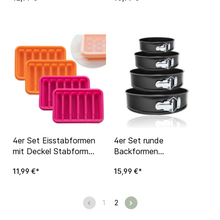
Hundeleckerlis
Hundekekse Süßigkeiten
etc
4er Set Eisstabformen
4er Set runde
mit Deckel Stabform
Backformen
Stab Cocktail Longdrink
Springformen 18 cm, 24
11,99 €*
15,99 €*
Eiswürfel Silikon
cm, 26 cm, 28 cm
1
2