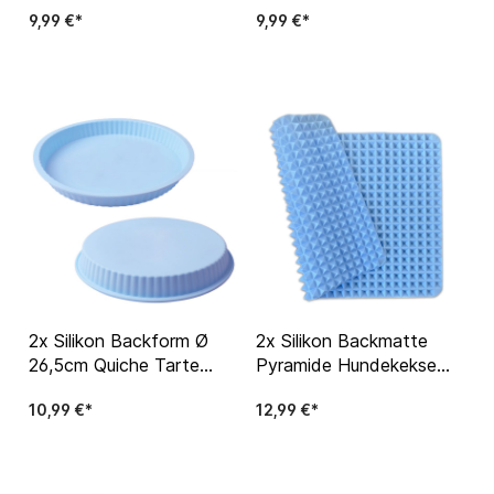
9,99 €*
9,99 €*
Eiswürfelbehälter Gitter
Fondant Muffin Rosa
2x Silikon Backform Ø
2x Silikon Backmatte
26,5cm Quiche Tarte
Pyramide Hundekekse
Pizza Kuchen Form Rund
Backpapier
10,99 €*
12,99 €*
Geriffelt
Hundeleckerlis Backform