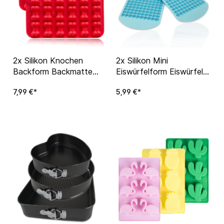
2x Silikon Knochen
2x Silikon Mini
Backform Backmatte
Eiswürfelform Eiswürfel
Hunde Eis Leckerlis
Backform Hundekekse
7,99 €*
5,99 €*
Hundekekse Silikonmatte
Leckerlis