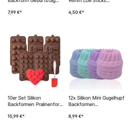
Backform Geburtstag
98mm Lolli Sticks
Jubiläum Kuchen Zahlen
Lutscher Lollipop Weiß
7,99 €*
4,50 €*
Kunststoff Kuchen
10er Set Silikon
12x Silikon Mini Gugelhupf
Backformen Pralinenform
Backformen
Backform Schokolade
Kuchenformen
15,99 €*
8,99 €*
Pralinen Eiswürfel
Gugelhupfformen