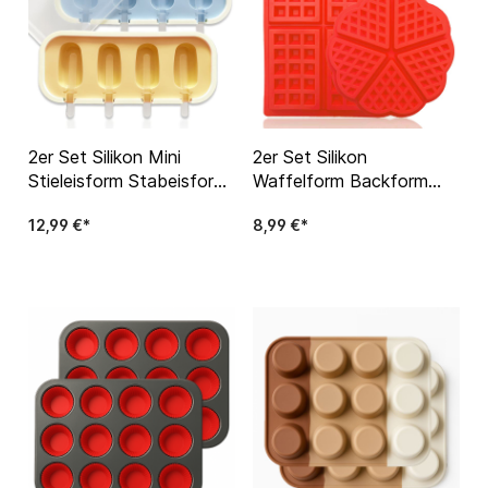
2er Set Silikon Mini
2er Set Silikon
Stieleisform Stabeisform
Waffelform Backform
Eisform Eis am Stiel inkl.
Belgische Waffel
12,99 €*
8,99 €*
12x Stiele
Herzform