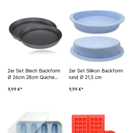
2er Set Blech Backform
2er Set Silikon Backform
Ø 26cm 28cm Quiche
rund Ø 21,5 cm
Tarte Pizza Kuchen Form
9,99 €*
9,99 €*
Obstkuchen