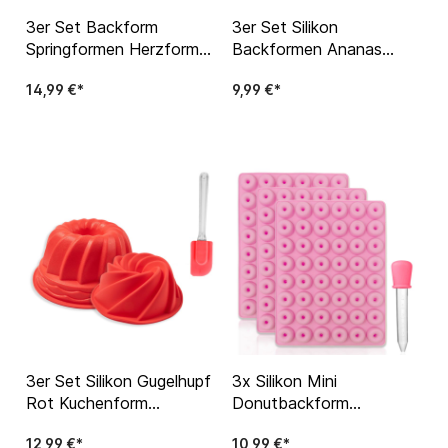
3er Set Backform
3er Set Silikon
Springformen Herzform
Backformen Ananas
Kuchenform Rundform
Flamingo Kaktus Sommer
14,99 €*
9,99 €*
Backofen Kuchen Torte
Summer Kuchen Formen
3er Set Silikon Gugelhupf
3x Silikon Mini
Rot Kuchenform
Donutbackform
Backform Tortenform
Backform inkl. Pipette
12,99 €*
10,99 €*
Brotform Kuchen
geeignet für